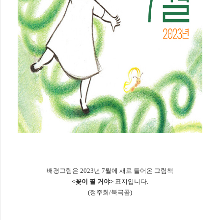
배경그림은 2023년 7월에 새로 들어온 그림책
<꽃이 필 거야
>
표지입니다.
(정주희/북극곰)