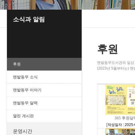
소식과 알림
후원
맨발동무도서관의 일상 
후원
(2023년 5월부터는)
맨발동무 소식
맨발동무 이야기
맨발동무 달력
열린 게시판
365 후원달
[
작성일자 : 2025-
운영시간