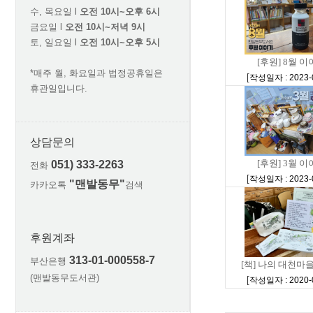
수, 목요일 l
오전 10시~오후 6시
금요일 l
오전 10시~저녁 9시
토, 일요일 l
오전 10시~오후 5시
[후원] 8월 
*매주 월, 화요일과 법정공휴일은
[
작성일자 : 2023-
휴관일입니다.
상담문의
[후원] 3월 
051) 333-2263
전화
[
작성일자 : 2023-
"맨발동무"
카카오톡
검색
후원계좌
313-01-000558-7
부산은행
[책] 나의 대천마을,
(맨발동무도서관)
[
작성일자 : 2020-