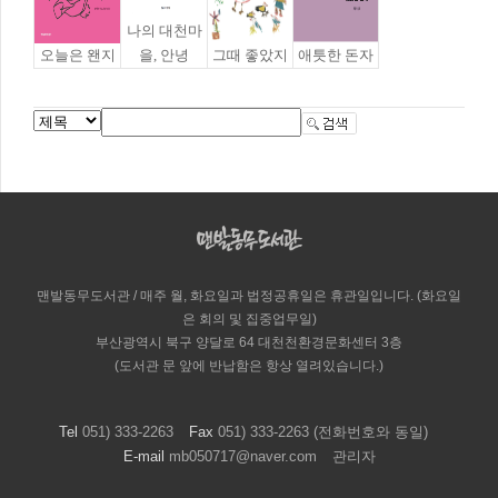
나의 대천마
오늘은 왠지
을, 안녕
그때 좋았지
애틋한 돈자
맨발동무도서관 / 매주 월, 화요일과 법정공휴일은 휴관일입니다. (화요일
은 회의 및 집중업무일)
부산광역시 북구 양달로 64 대천천환경문화센터 3층
(도서관 문 앞에 반납함은 항상 열려있습니다.)
Tel
051) 333-2263
Fax
051) 333-2263 (전화번호와 동일)
E-mail
mb050717@naver.com
관리자