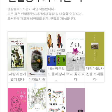
맨발동무도서관이 펴낸 책들입니다.
모든 책은 맨발동무도서관에서 열람 및 대출할 수 있으며,
도서관에 재고가 남아있을 경우, 구입도 가능합니다.
나는 아무것
대천마을, 사
사람 사는기
도 몰라 장사
수다, 꽃이 되
진을 꺼내들
별기 있나
여자들의 꿈
..
다
다