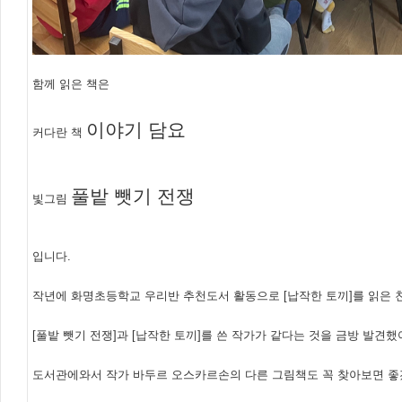
함께 읽은 책은
이야기 담요
커다란 책
풀밭 뺏기 전쟁
빛그림
입니다.
작년에 화명초등학교 우리반 추천도서 활동으로 [납작한 토끼]를 읽은
[풀밭 뺏기 전쟁]과 [납작한 토끼]를 쓴 작가가 같다는 것을 금방 발견했어
도서관에와서 작가 바두르 오스카르손의 다른 그림책도 꼭 찾아보면 좋