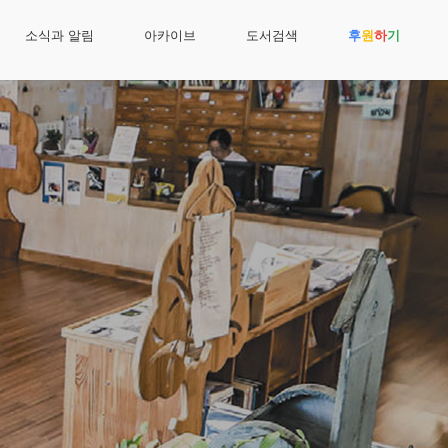
소식과 알림
아카이브
도서검색
후
원
하
기