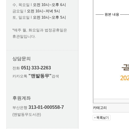
수, 목요일 l
오전 10시~오후 6시
금요일 l
오전 10시~저녁 9시
토, 일요일 l
오전 10시~오후 5시
*매주 월, 화요일과 법정공휴일은
휴관일입니다.
상담문의
051) 333-2263
전화
"맨발동무"
카카오톡
검색
후원계좌
313-01-000558-7
부산은행
카테고리
(맨발동무도서관)