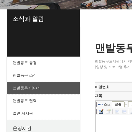
소식과 알림
맨발동
맨발동무도서관에서 지
맨발동무 풍경
(일상 및 프로그램 후기 
맨발동무 소식
비밀번호
맨발동무 이야기
제목
맨발동무 달력
소스
글꼴
열린 게시판
운영시간