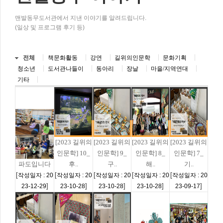
맨발동무도서관에서 지낸 이야기를 알려드립니다.
(일상 및 프로그램 후기 등)
전체
책문화활동
강연
길위의인문학
문화기획
청소년
도서관나들이
동아리
장날
마을/지역연대
기타
[2023 길위의
[2023 길위의
[2023 길위의
[2023 길위의
인문학] 10_
인문학] 9_
인문학] 8_
인문학] 7_
파도입니다
후..
구..
해..
기..
[
[
[
[
[
작성일자 : 20
작성일자 : 20
작성일자 : 20
작성일자 : 20
작성일자 : 20
]
]
]
]
]
23-12-29
23-10-28
23-10-28
23-10-28
23-09-17