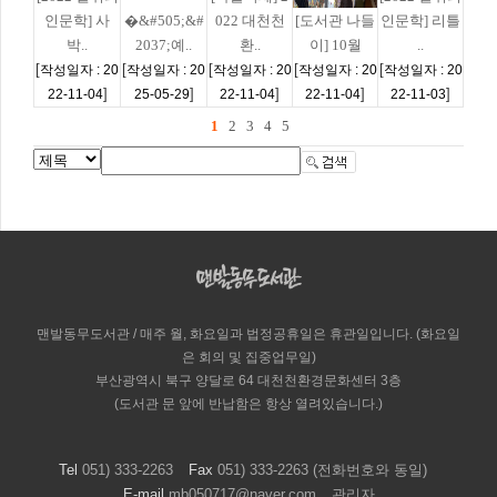
인문학] 사
�&#505;&#
022 대천천
[도서관 나들
인문학] 리틀
박..
2037;예..
환..
이] 10월
..
[
[
[
[
[
작성일자 : 20
작성일자 : 20
작성일자 : 20
작성일자 : 20
작성일자 : 20
]
]
]
]
]
22-11-04
25-05-29
22-11-04
22-11-04
22-11-03
1
2
3
4
5
맨발동무도서관 / 매주 월, 화요일과 법정공휴일은 휴관일입니다. (화요일
은 회의 및 집중업무일)
부산광역시 북구 양달로 64 대천천환경문화센터 3층
(도서관 문 앞에 반납함은 항상 열려있습니다.)
Tel
051) 333-2263
Fax
051) 333-2263 (전화번호와 동일)
E-mail
mb050717@naver.com
관리자