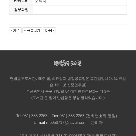
카테고리
소식지
첨부파일
맨발동무도서관 / 매주 월, 화요일과 법정공휴일은 휴관일입니다. (화요일
은 회의 및 집중업무일)
부산광역시 북구 양달로 64 대천천환경문화센터 3층
(도서관 문 앞에 반납함은 항상 열려있습니다.)
Tel
051) 333-2263
Fax
051) 333-2263 (전화번호와 동일)
E-mail
mb050717@naver.com
관리자
[후원계좌] 부산은행 313-01-000558-7 (맨발동무도서관)